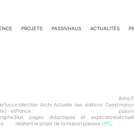
ENCE
PROJETS
PASSIVHAUS
ACTUALITÉS
PR
Anne E
tucci
collection Archi Actuelle aux éditions Ouest
maison
nte) et
France :
passiv
raphe)
Huit pages didactiques et explicatives
Actuell
la
relatent le projet de la maison passive
LPC
.