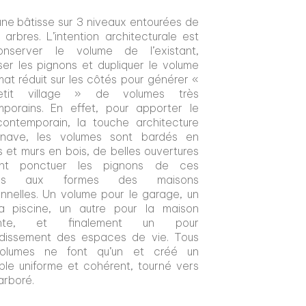
une bâtisse sur 3 niveaux entourées de
 arbres. L’intention architecturale est
nserver le volume de l’existant,
ser les pignons et dupliquer le volume
mat réduit sur les côtés pour générer «
tit village » de volumes très
porains. En effet, pour apporter le
ontemporain, la touche architecture
inave, les volumes sont bardés en
s et murs en bois, de belles ouvertures
ent ponctuer les pignons de ces
mes aux formes des maisons
ionnelles. Un volume pour le garage, un
a piscine, un autre pour la maison
tante, et finalement un pour
ndissement des espaces de vie. Tous
olumes ne font qu’un et créé un
le uniforme et cohérent, tourné vers
 arboré.