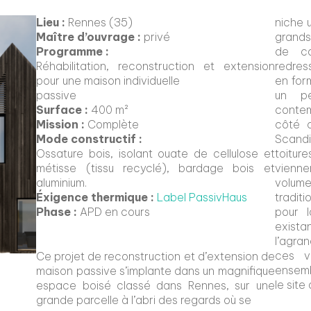
Lieu :
Rennes (35)
niche 
Maître d’ouvrage :
privé
grands
Programme :
de co
Réhabilitation, reconstruction et extension
redres
pour une maison individuelle
en for
passive
un pe
Surface :
400 m²
contem
Mission :
Complète
côté c
Mode constructif :
Scand
Ossature bois, isolant ouate de cellulose et
toiture
métisse (tissu recyclé), bardage bois et
vienn
aluminium.
volu
Éxigence thermique :
Label PassivHaus
tradit
Phase :
APD en cours
pour l
exis
l’agra
ces v
Ce projet de reconstruction et d’extension de
ensemb
maison passive s’implante dans un magnifique
le site
espace boisé classé dans Rennes, sur une
grande parcelle à l’abri des regards où se