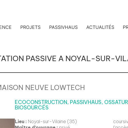
ENCE
PROJETS
PASSIVHAUS
ACTUALITÉS
PR
TATION PASSIVE A NOYAL-SUR-VIL
MAISON NEUVE LOWTECH
ECOCONSTRUCTION, PASSIVHAUS, OSSATUR
BIOSOURCÉS
Lieu :
Noyal-sur-Vilaine (35)
cours
Maître d’ouvrage :
privé
l’accè