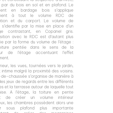
 par du bois en sol et en plafond. Le
ement en bardage bois s’applique
ment à tout le volume RDC de
tation et du carport. Le volume de
e s’identifie par la mise en place d’un
ge contrastant, en Copanel gris.
sition avec le RDC est d’autant plus
e par la forme du volume de l’étage :
oiture pentée dans le sens de la
eur de l’étage accentuant l’effet
ment.
érieur, les vues, tournées vers le jardin,
 intime malgré la proximité des voisins.
-de-chaussée s’organise de manière à
es jeux de regards entre les différents
 et la terrasse autour de laquelle tout
nise. A l’étage, la toiture en pente
t de créer un volume intérieur
ux, les chambres possèdent alors une
ur sous plafond plus importante