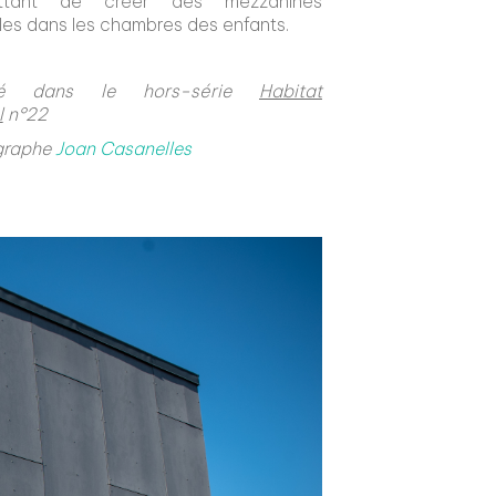
ttant de créer des mezzanines
ales dans les chambres des enfants.
lié dans le hors-série
Habitat
l
n°22
graphe
Joan Casanelles