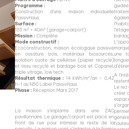
Programme :
guidée
Construction d’une maison individuelle
trait
PassivHaus.
égale
Surface :
l’habi
155 m² + 40m² (garage+carport)
l’étag
Mission :
Complète
barda
Mode constructif :
L’oppo
Ecoconstruction, maison écologique passive
marqué
en ossature bois, matériaux biosourcés,
une t
isolation ouate de cellulose (papier recyclé)
longu
et tissu recyclé et bardage bois et Copanel,
d’étire
triple vitrage, low tech.
A l’int
Résultat thermique :
14 kWh/m²/an – 0,42
restent
h-1 au N50 Label PassivHaus
Le rez
Phase :
Réception Mars 2017
créer d
espaces
s’orga
La maison s’implante dans une ZAC
perme
pavillonnaire. Le garage/carport est placé en
génére
front de rue pour intimiser le reste de la
haute
parcelle. La maison vient s’adapter à la forme