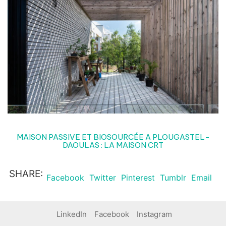
MAISON PASSIVE ET BIOSOURCÉE A PLOUGASTEL-
DAOULAS : LA MAISON CRT
SHARE:
Facebook
Twitter
Pinterest
Tumblr
Email
LinkedIn
Facebook
Instagram