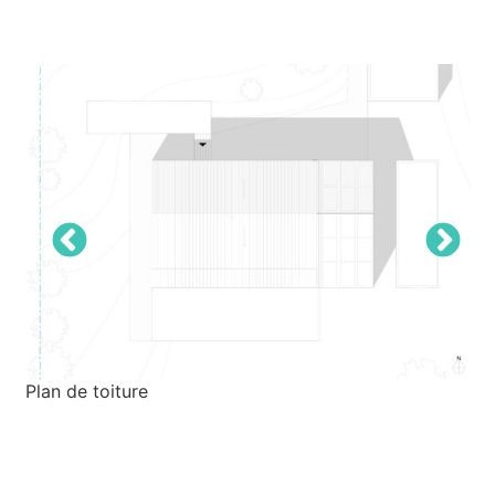
Previous
N
Plan de toiture