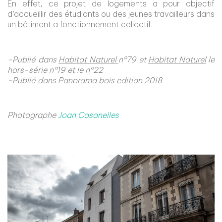
En effet, ce projet de logements a pour objectif
d’accueillir des étudiants ou des jeunes travailleurs dans
un bâtiment a fonc­tionnement collectif.
-Publié dans
Habitat Naturel
n°79 et
Habitat Naturel
le
hors-série n°19 et le n°22
-Publié dans
Panorama bois
edition 2018
Photographe
Joan Casanelles