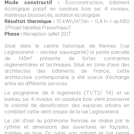
Mode constructif :
Ecoconstruction, bâtiment
écologique passif en ossature bois sur 4 niveaux,
matériaux biosourcés, isolation écologique.
Résultat thermique :
15 kWh/m²/an – 0,4 h-1 au N50
//Projet labellisé Passivhaus//
Phase :
Réception Juillet 2017
Situé dans le centre historique de Rennes (rue
Legraverend – secteur sauve­gardé) la petite parcelle
de 145m² présente de fortes contraintes
réglementaires et techniques. Situé en zone d’avis des
archi­tectes des bâtiments de France, cette
architecture contemporaine a été source d’échange
entre les différents services.
Le programme de 6 logements (T1/T2/ T4) et un
bureau, sur 4 niveaux en ossature bois vient poursuivre
la volonté de densifi­cation des espaces urbains en
comblant cette dent creuse de la rue Legraverend.
Le clin d’oeil au patrimoine Rennais se réalise par le
rythme et dimensions des ouvertures en façades,
traitées en bois. En outre, son gabarit et toit penté